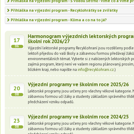
Přihláška na výjezdní program - S vodou šetrně - víme co a víme p
Přihláška na výjezdní program - Recyklohrátky se zvířátky
Přihláška na výjezdní program - Klima a co na to já?
Harmonogram výjezdních lektorských progra
17
školní rok 2026/27
06
Výjezdní lektorské programy Recyklohraní jsou rozděleny podle 
lektoři přijedou do vaší školy a zábavnou formou předávají žák
environmentálních témat. Vyberte si z nabízených lektorských 
zajímá program, který není ve vašem regionu plánovaný, prosím,
blízkém kraji, nebo napište na
info@recyklohrani.cz
.)
Výjezdní programy ve školním roce 2025/26
20
Lektorské programy jsou určeny pro všechny věkové kategorie. Naš
08
zábavnou formou učí žáky a studenty základům správného tříd
předcházení vzniku odpadů.
Výjezdní programy ve školním roce 2024/25
23
Lektorské programy jsou určeny pro všechny věkové kategorie. Naš
08
zábavnou formou učí žáky a studenty základům správného tříd