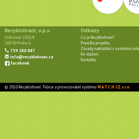
Recyklohraní, o.p.s.
Odkazy
Soborská 1302/8
Co je Recyklohraní?
160 00 Praha 6
Pravidla projektu
Zásady nakládání s osobními úda
739 280 887
Ke stažení
info@recyklohrani.cz
Kontakty
facebook
© 2010 Recyklohraní. Tvůrce a provozovatel systému
W.A.T.C.H. CZ, s.r.o.