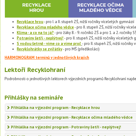
Recyklace hrou
- pro I. a II. stupeň ZŠ, nižší ročníky víceletých gymnázií
Recyklace očima mladého vědce
- pro II. stupeň ZŠ, nižší ročníky více
Klima - a co na to já?
- pro žáky 8. - 9. ročníků ZŠ a pro 1. a 2. ročníky 
Potraviny šetři - neplýtvej!
- pro II. stupeň ZŠ, nižší ročníky víceletých
S vodou šetrně - víme co a víme proč
- pro II. stupeň ZŠ, nižší ročníky
Recyklohrátky se zvířátky
- pro MŠ (předškoláci)
HARMONOGRAM termínů v jednotlivých krajích
Lektoři Recyklohraní
Podrobnosti o jednotlivých lektorech výjezdních programů Recyklohraní najdet
Přihlášky na semináře
Přihláška na výjezdní program - Recyklace hrou
Přihláška na výjezdní program - Recyklace očima mladého vědce
Přihláška na výjezdní program - Potraviny šetři - neplýtvej!