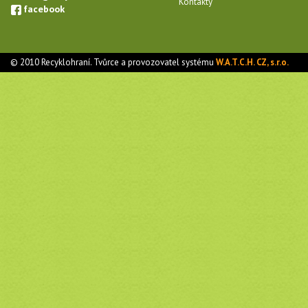
Kontakty
facebook
© 2010 Recyklohraní. Tvůrce a provozovatel systému
W.A.T.C.H. CZ, s.r.o.