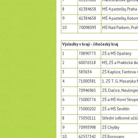
8
61384658
MŠ 4 pastelky, Praha
9
61384658
MŠ 4 pastelky, Kotor
10
70098093
MŠ Nad Parkem, Pra
Výsledky v kraji - Jihočeský kraj
1
70890773
ZŠ a MŠ Opařany
2
60076518
MŠ, ZŠ a Praktická š
3
583634
ZŠ Kaplice, Fantova 
4
71000381
1. ZŠ T. G. Masaryka
5
70946965
ZŠ, Dačice, Neulinge
6
75000776
ZŠ a MŠ Horní Stropn
7
75000202
ZŠ a MŠ Ševětín
8
75050111
Střední odborné učilišt
9
70993998
ZŠ Chyšky
10
62537342
ZŠ Borovany