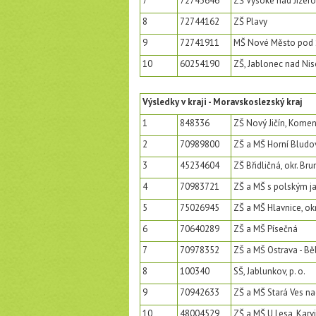
7
72743646
ZŠ Vysoké nad Jizerou
8
72744162
ZŠ Plavy
9
72741911
MŠ Nové Město pod
10
60254190
ZŠ, Jablonec nad Niso
Výsledky v kraji - Moravskoslezský kraj
1
848336
ZŠ Nový Jičín, Komen
2
70989800
ZŠ a MŠ Horní Bludovi
3
45234604
ZŠ Břidličná, okr. Bru
4
70983721
ZŠ a MŠ s polským ja
5
75026945
ZŠ a MŠ Hlavnice, okr
6
70640289
ZŠ a MŠ Písečná
7
70978352
ZŠ a MŠ Ostrava - Běl
8
100340
SŠ, Jablunkov, p. o.
9
70942633
ZŠ a MŠ Stará Ves nad
10
48004529
ZŠ a MŠ U Lesa, Karvin