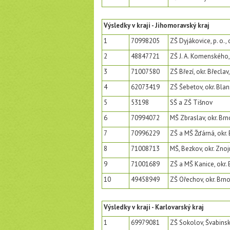
Výsledky v kraji - Jihomoravský kraj
1
70998205
ZŠ Dyjákovice, p. o.,
2
48847721
ZŠ J. A. Komenského,
3
71007580
ZŠ Březí, okr. Břeclav,
4
62073419
ZŠ Šebetov, okr. Bla
5
53198
SŠ a ZŠ Tišnov
6
70994072
MŠ Zbraslav, okr. Brn
7
70996229
ZŠ a MŠ Žďárná, okr. 
8
71008713
MŠ, Bezkov, okr. Znoj
9
71001689
ZŠ a MŠ Kanice, okr. 
10
49458949
ZŠ Ořechov, okr. Brn
Výsledky v kraji - Karlovarský kraj
1
69979081
ZŠ Sokolov, Švabins