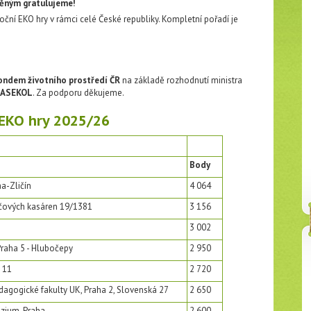
eněným gratulujeme!
ční EKO hry v rámci celé České republiky. Kompletní pořadí je
ondem životního prostředí ČR
na základě rozhodnutí ministra
ASEKOL
. Za podporu děkujeme.
 EKO hry 2025/26
Body
a-Zličín
4 064
áčových kasáren 19/1381
3 156
3 002
raha 5 - Hlubočepy
2 950
 11
2 720
edagogické fakulty UK, Praha 2, Slovenská 27
2 650
zium, Praha
2 600