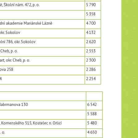
ě, Školní nám. 472, p. o.
5 790
5 358
ní akademie Mariánské Lázně
4 700
okr. Sokolov
4 132
lní 786, okr. Sokolov
2 620
Cheb, p. o.
2 553
t, okr. Cheb, p. o.
2 300
ova 258
2 286
4
2 254
 Habrmanova 130
6 542
5 588
 Komenského 515, Kostelec n. Orlicí
5 480
. o.
4 650