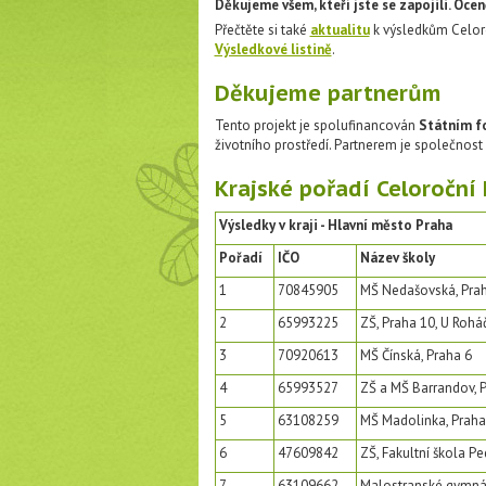
Děkujeme všem, kteří jste se zapojili. Oc
Přečtěte si také
aktualitu
k výsledkům Celoro
Výsledkové listině
.
Děkujeme partnerům
Tento projekt je spolufinancován
Státním f
životního prostředí. Partnerem je společnost
Krajské pořadí Celoroční
Výsledky v kraji - Hlavní město Praha
Pořadí
IČO
Název školy
1
70845905
MŠ Nedašovská, Prah
2
65993225
ZŠ, Praha 10, U Roh
3
70920613
MŠ Čínská, Praha 6
4
65993527
ZŠ a MŠ Barrandov, P
5
63108259
MŠ Madolinka, Praha
6
47609842
ZŠ, Fakultní škola P
7
63109662
Malostranské gymná