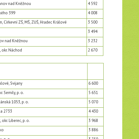
chnov nad Kněžnou
4 592
kého 399
4 008
 Církevní ZŠ, MŠ, ZUŠ, Hradec Králové
3 500
3 494
hnov nad Kněžnou
3 232
 okr. Náchod
2 670
lové, Svijany
6 600
. Semily, p. o.
5 651
zánská 1053, p. o.
5 070
jna 2733
4 430
 okr. Liberec, p. o.
3 968
čko
3 886