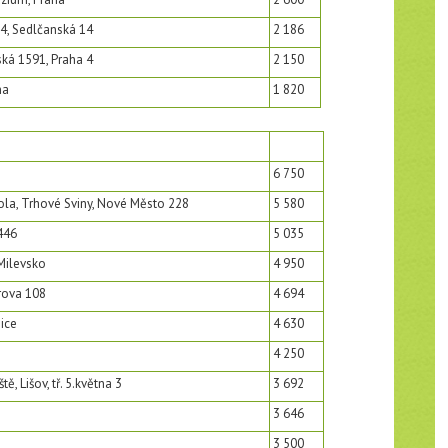
 4, Sedlčanská 14
2 186
ská 1591, Praha 4
2 150
ha
1 820
6 750
kola, Trhové Sviny, Nové Město 228
5 580
446
5 035
 Milevsko
4 950
rova 108
4 694
ice
4 630
4 250
ě, Lišov, tř. 5.května 3
3 692
3 646
3 500