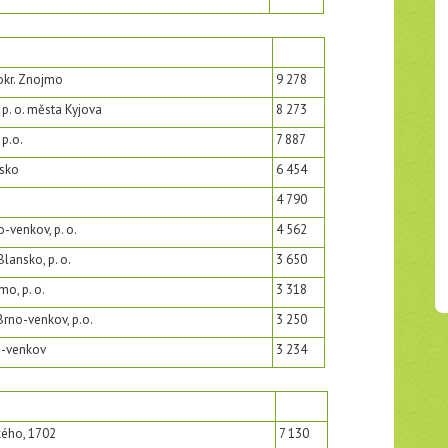
 okr. Znojmo
9 278
 p. o. města Kyjova
8 273
 p.o.
7 887
nsko
6 454
4 790
o-venkov, p. o.
4 562
Blansko, p. o.
3 650
mo, p. o.
3 318
Brno-venkov, p.o.
3 250
o-venkov
3 234
kého, 1702
7 130