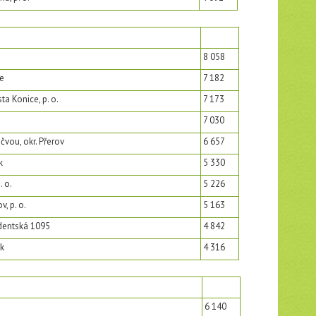
8 058
e
7 182
a Konice, p. o.
7 173
7 030
vou, okr. Přerov
6 657
k
5 330
. o.
5 226
, p. o.
5 163
dentská 1095
4 842
k
4 316
6 140