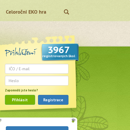
Celoroční EKO hra
3967
registrovaných škol
Zapomněli jste heslo?
Přihlásit
Registrace