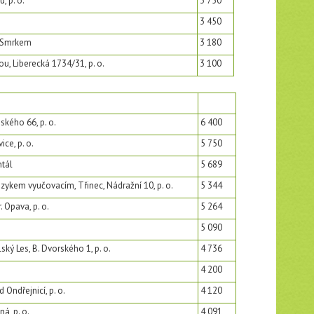
, p. o.
3 750
3 450
 Smrkem
3 180
u, Liberecká 1734/31, p. o.
3 100
ského 66, p. o.
6 400
ce, p. o.
5 750
ntál
5 689
zykem vyučovacím, Třinec, Nádražní 10, p. o.
5 344
. Opava, p. o.
5 264
5 090
ský Les, B. Dvorského 1, p. o.
4 736
4 200
 Ondřejnicí, p. o.
4 120
á, p. o.
4 091