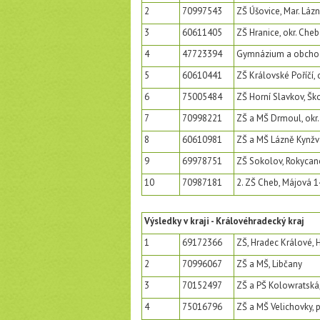
2
70997543
ZŠ Úšovice, Mar. Lázn
3
60611405
ZŠ Hranice, okr. Cheb
4
47723394
Gymnázium a obchod
5
60610441
ZŠ Královské Poříčí, 
6
75005484
ZŠ Horní Slavkov, Ško
7
70998221
ZŠ a MŠ Drmoul, okr. 
8
60610981
ZŠ a MŠ Lázně Kynžvar
9
69978751
ZŠ Sokolov, Rokycan
10
70987181
2. ZŠ Cheb, Májová 1
Výsledky v kraji - Královéhradecký kraj
1
69172366
ZŠ, Hradec Králové,
2
70996067
ZŠ a MŠ, Libčany
3
70152497
ZŠ a PŠ Kolowratská,
4
75016796
ZŠ a MŠ Velichovky, p