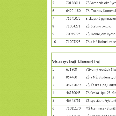
5
70156611
ZŠ Vamberk, okr. Ry
6
64201180
ZŠ, Trutnov, Komens
7
71341072
Biskupské gymnázium,
8
71004271
ZŠ, Slatiny, okr. Jičín
9
70979723
ZŠ, Dobré, okr. Ryc
10
71003223
ZŠ a MŠ Bohuslavice,
Výsledky v kraji - Liberecký kraj
1
671908
Výtvarný kroužek Šiku
2
854760
ZŠ a MŠ, Studenec, okr
3
48283029
ZŠ, Česká Lípa, Party
4
46750045
ZŠ Česká Lípa, 28. ří
5
46745751
ZŠ speciální, Frýdlant,
6
71011170
MŠ Jilemnice - Sluní