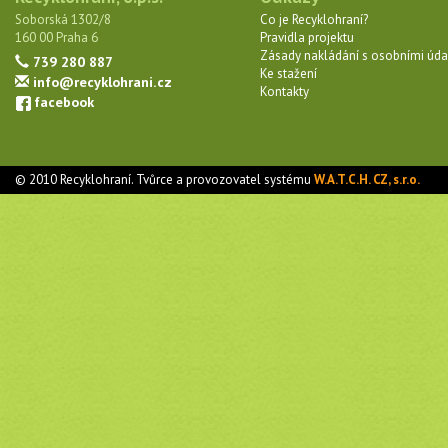
Soborská 1302/8
Co je Recyklohraní?
160 00 Praha 6
Pravidla projektu
Zásady nakládání s osobními úda
739 280 887
Ke stažení
info@recyklohrani.cz
Kontakty
facebook
© 2010 Recyklohraní. Tvůrce a provozovatel systému
W.A.T.C.H. CZ, s.r.o.