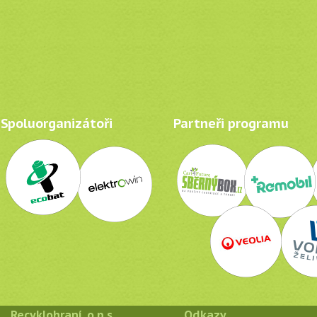
Spoluorganizátoři
Partneři programu
Recyklohraní, o.p.s.
Odkazy