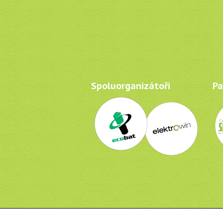
Spoluorganizátoři
Par
Recyklohraní, o.p.s.