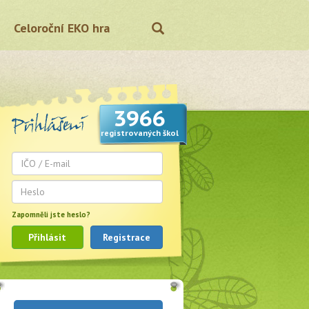
Celoroční EKO hra
3966
registrovaných škol
Zapomněli jste heslo?
Přihlásit
Registrace